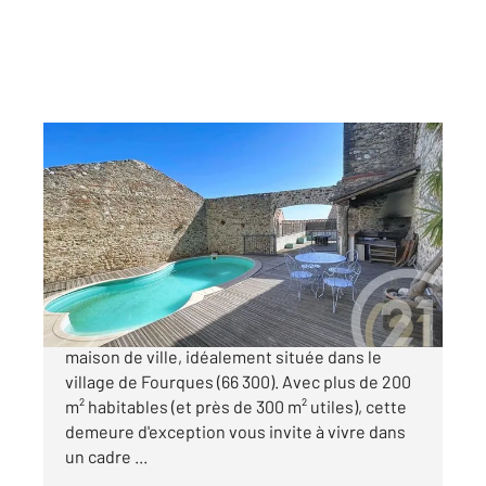
FOURQUES 66
2
204,70 m
, 6 pièces
Ref : 340
Maison à vendre
399 000 €
Laissez-vous charmer par cette splendide
maison de ville, idéalement située dans le
village de Fourques (66 300). Avec plus de 200
m² habitables (et près de 300 m² utiles), cette
demeure d'exception vous invite à vivre dans
un cadre ...