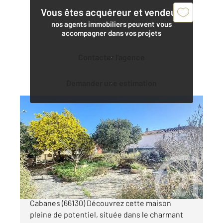
Vous êtes acquéreur et vendeur,
nos agents immobiliers peuvent vous
accompagner dans vos projets
Contacter l'agence
Demander une estimation
CORBERE LES CABANES 66
2
110,70 m
, 4 pièces
Ref : 564
Maison à vendre
187 000 €
À vendre : Charmante maison à Corbère-les-
Cabanes (66130) Découvrez cette maison
pleine de potentiel, située dans le charmant