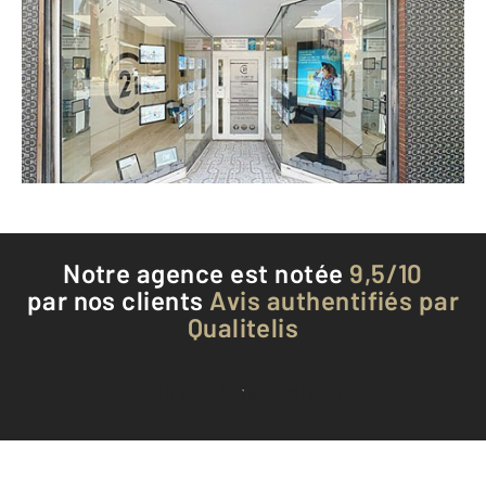
10 Place Gabriel Péri
THUIR - 66300
Envoyer un message
Téléphoner à l'agence
Notre agence est notée
9,5/10
par nos clients
Avis authentifiés par
Qualitelis
Voir tous les avis clients