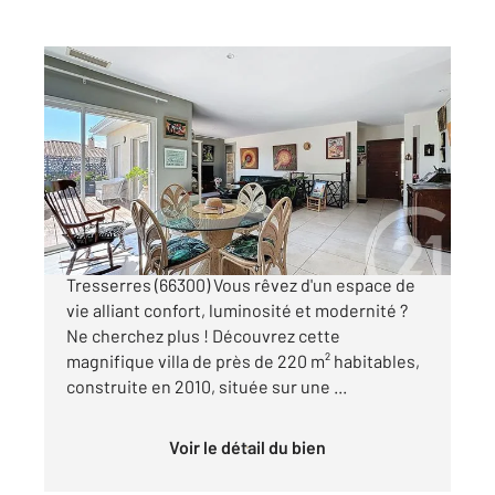
TRESSERRE 66
2
226,20 m
, 6 pièces
Ref : 722
Maison à vendre
420 000 €
À vendre : Villa moderne d'exception à
Tresserres (66300) Vous rêvez d'un espace de
vie alliant confort, luminosité et modernité ?
Ne cherchez plus ! Découvrez cette
magnifique villa de près de 220 m² habitables,
construite en 2010, située sur une ...
Voir le détail du bien