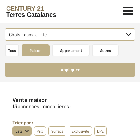
CENTURY 21
Terres Catalanes
Choisir dans la liste
Tous
Maison
Appartement
Autres
Appliquer
Vente maison
13 annonces immobilières :
Trier par :
Date
Prix
Surface
Exclusivité
DPE