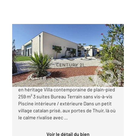
LLUPIA 66
2
250 m
, 5 pièces
Ref : 752
Maison à vendre
1 070 000 €
Une parenthèse enchantée à Llupia L'élégance
en héritage Villa contemporaine de plain-pied
259 m² 3 suites Bureau Terrain sans vis-à-vis
Piscine intérieure / extérieure Dans un petit
village catalan prisé, aux portes de Thuir, là où
le calme rivalise avec ...
Voir le détail du bien