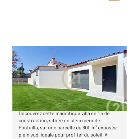
PONTEILLA 66
2
125,82 m
, 4 pièces
Ref : 714
Maison à vendre
415 000 €
.**À vendre : Villa sur Ponteilla (66300)**
Découvrez cette magnifique villa en fin de
construction, située en plein cœur de
Ponteilla, sur une parcelle de 600 m² exposée
plein sud, idéale pour profiter du soleil. A