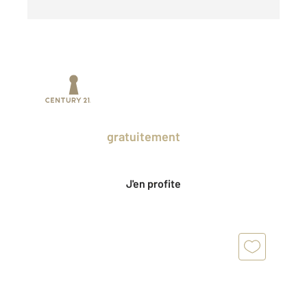
Prenez un temps d'avance sur le marché
en profitant
gratuitement
des Ventes
Privées CENTURY 21.
J'en profite