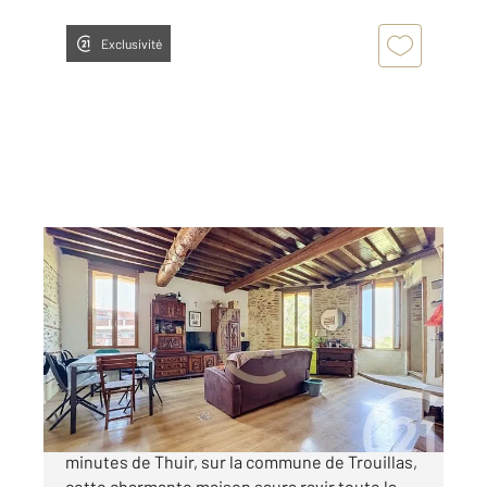
Exclusivité
TROUILLAS 66
2
86 m
, 4 pièces
Ref : 881
Maison à vendre
162 000 €
Amoureux des pierres de taille ? Situé à 5
minutes de Thuir, sur la commune de Trouillas,
cette charmante maison saura ravir toute la