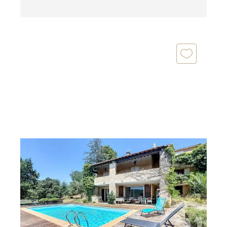
MONTAURIOL 66
2
282,10 m
, 7 pièces
Ref : 749
Maison à vendre
475 000 €