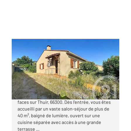
THUIR 66
2
110 m
, 6 pièces
Ref : 695
Maison à vendre
283 000 €
Venez découvrir c'est magnifique Villa trois
faces sur Thuir, 66300. Dès l'entrée, vous êtes
accueilli par un vaste salon-séjour de plus de
40 m², baigné de lumière, ouvert sur une
cuisine séparée avec accès à une grande
terrasse ...