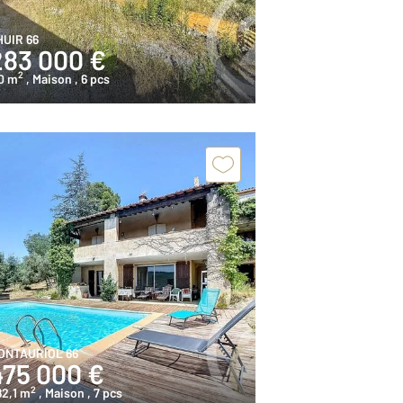
HUIR 66
283 000 €
2
0 m
, Maison
, 6 pcs
ONTAURIOL 66
475 000 €
2
82,1 m
, Maison
, 7 pcs