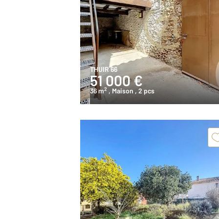
THUIR 66
51 000 €
2
36 m
, Maison
, 2 pcs