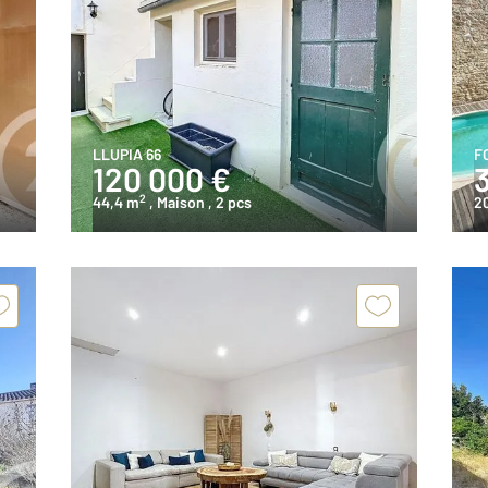
LLUPIA 66
F
120 000 €
2
44,4 m
, Maison
, 2 pcs
2