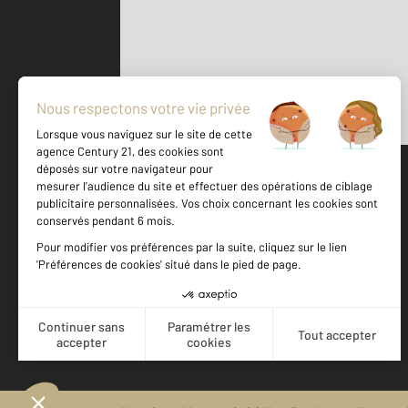
Parlons de vous, parlons biens
500 m
©
Mappy
Votre agence est notée
Achat
Location
Vente
Gestion
9,5
/
10
9,8/10