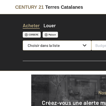
CENTURY 21
Terres Catalanes
Acheter
Louer
CORBERE
Maison
Choisir dans la liste
No
Créez-vous une alerte mail pour être averti quand une annonce est en ligne et consultez la