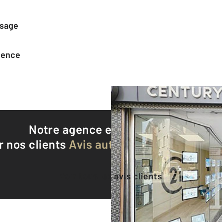
ssage
agence
Notre agence est notée
9,5/10
r nos clients
Avis authentifiés par Qualite
Voir tous les avis clients