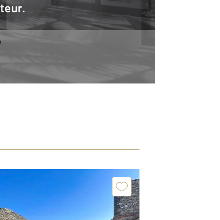
teur.
e