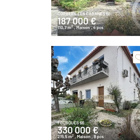
CORBERE LES CABANES 66
187 000 €
2
110,7 m
, Maison
, 4 pcs
FOURQUES 66
330 000 €
2
215,5 m
, Maison
, 8 pcs