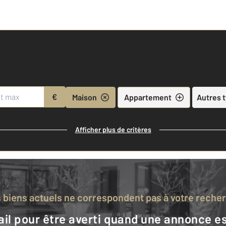
€
Maison
Appartement
Autres 
Afficher plus de critères
s biens actuels ne correspondent pas à votre reche