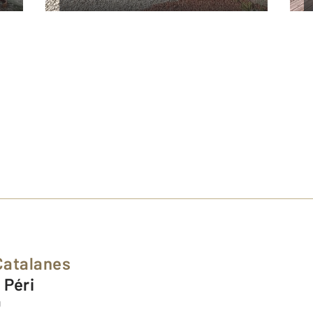
Catalanes
 Péri
0