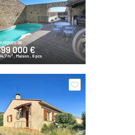
OURQUES 66
399 000 €
2
04,7 m
, Maison
, 6 pcs