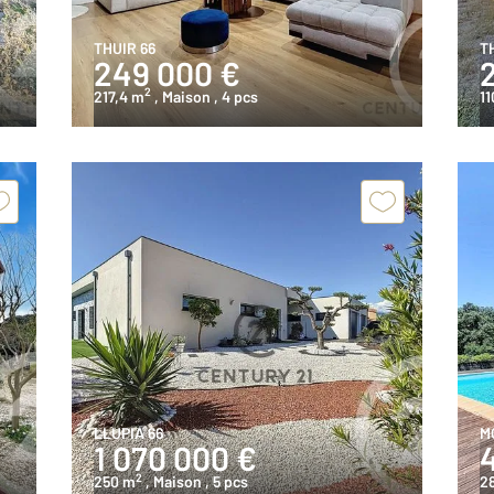
THUIR 66
T
249 000 €
2
217,4 m
, Maison
, 4 pcs
11
LLUPIA 66
M
1 070 000 €
2
250 m
, Maison
, 5 pcs
2