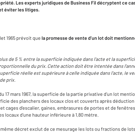
ropriété. Les experts juridiques de Business Fil décryptent ce c
 éviter les litiges.
illet 1965 prévoit que
la promesse de vente d’un lot doit mentionner
plus de 5 % entre la superficie indiquée dans l’acte et la superfic
ortionnelle du prix. Cette action doit être intentée dans l’année
superficie réelle est supérieure à celle indiquée dans l’acte, le 
de prix.
du 17 mars 1967, la superficie de la partie privative d’un lot mention
perficie des planchers des locaux clos et couverts après déducti
et cages d’escalier, gaines, embrasures de portes et de fenêtres.
s locaux d’une hauteur inférieure à 1,80 mètre.
u même décret exclut de ce mesurage les lots ou fractions de lots