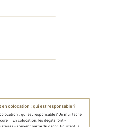
en colocation : qui est responsable ?
olocation : qui est responsable ? Un mur taché,
coré … En colocation, les dégâts font -
étaires - souvent partie du décor. Pourtant, au