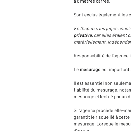
à 8 mètres carrés.
Sont exclus également les 
En l’espèce, les juges consi
privative
, car elles étaient
matériellement, indépendamm
Responsabilité de l’agence 
Le
mesurage
est important. 
Il est essentiel non seulem
fiabilité du mesurage, notam
mesurage effectué par un d
Si l’agence procède elle-mêm
garantit le risque lié à cet
mesurage. Lorsque le mesur
d’erreur.